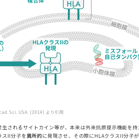
. Acad. Sci. USA. (2014) より引用
産生されるサイトカイン等が、本来は外来抗原提示機能を持
スII分子を
異所的
に発現させ、その際にHLAクラスII分子