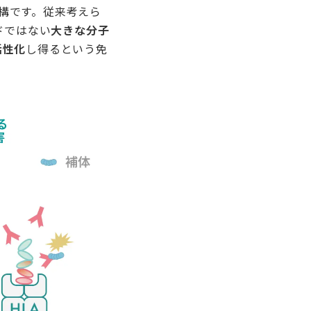
構です。従来考えら
ドではない
大きな分子
活性化
し得るという免