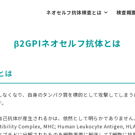
ネオセルフ抗体検査とは
検査概
β2GPI抗体について
不妊症との関係について
不育症との関係について
検査の測定原理
β2GPIネオセルフ抗体とは
とは
しなくなり、自身のタンパク質を標的として攻撃してしまう
す。
自己抗体が産生されるかは、依然として明らかでありません
atibility Complex, MHC; Human Leukocyte Antige
ペプチドに分解されたものを細胞表面に輸送してT細胞に抗