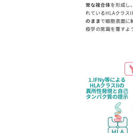
常な複合体
を形成し
れているHLAクラス
のまま
で細胞表面に
疫学の常識を覆すよ