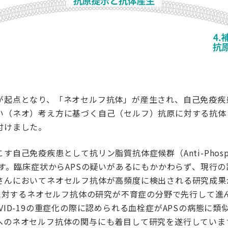
が起点となり、「ネオセルフ抗体」が産生され、自己免疫疾
い（ネオ）考え方に基づく自己（セルフ）抗原に対する抗体
付けました。
己免疫疾患として抗リン脂質抗体症候群（Anti-Phospholip
ます。臨床症状からAPSの疑いがあるにもかかわらず、現行
さんにおいてネオセルフ抗体が高頻度に検出される研究成果が
体に対するネオセルフ抗体の研究が不育症の分野で先行して進
VID-19の重症化の際に認められる血栓症がAPSの病態に
へのネオセルフ抗体の関与にも着目して研究を遂行していま