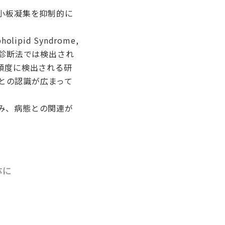
血小板凝集を抑制的に
id Syndrome,
の診断法では検出され
高頻度に検出される研
との認識が広まって
み、病態との関連が