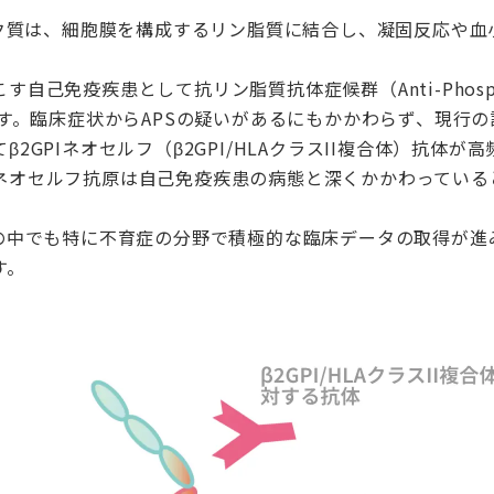
ンパク質は、細胞膜を構成するリン脂質に結合し、凝固反応や
己免疫疾患として抗リン脂質抗体症候群（Anti-Phospholip
ます。臨床症状からAPSの疑いがあるにもかかわらず、現行
2GPIネオセルフ（β2GPI/HLAクラスII複合体）抗体が
ネオセルフ抗原は自己免疫疾患の病態と深くかかわっている
状の中でも特に不育症の分野で積極的な臨床データの取得が進
す。