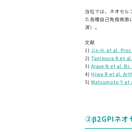
当社では、ネオセル
た各種自己免疫疾患
済）。
文献
1)
Jin H. et al. Pro
2)
Tanimura K et al
3)
Arase N et al. Br
4)
Hiwa R et al. Ar
5)
Matsumoto Y et 
②β2GPIネ