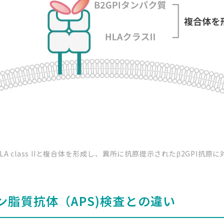
A class IIと複合体を形成し、異所に抗原提示されたβ2GPI抗
ン脂質抗体（APS)検査との違い