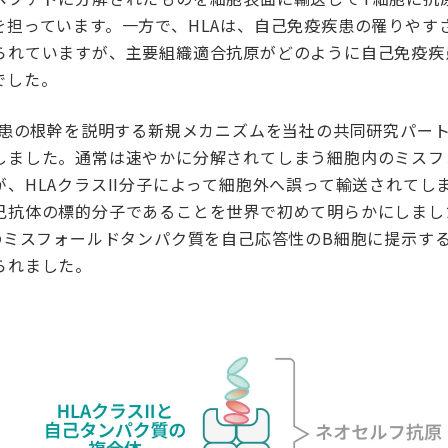
を担っています。一方で、HLAは、自己免疫疾患の罹りやす
られていますが、主要組織適合抗原がどのように自己免疫疾
でした。
疫疾患の根幹を説明する新規メカニズムを当社の共同研究パー
しました。通常は速やかに分解されてしまう細胞内のミスフ
、HLAクラスII分子によって細胞外へ誤って輸送されてし
己抗体の標的分子であることを世界で初めて明らかにしました
内のミスフォールドタンパク質を自己応答性のB細胞に提示す
られました。