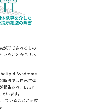
患が形成されるもの
ということから「
ネ
id Syndrome,
の診断法では自己抗体
報告され、β2GPI
んでいます。
類似していることが示唆
す。